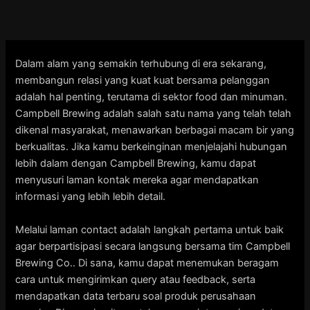
Skip
to
content
Dalam alam yang semakin terhubung di era sekarang,
membangun relasi yang kuat kuat bersama pelanggan
adalah hal penting, terutama di sektor food dan minuman.
Campbell Brewing adalah salah satu nama yang telah telah
dikenal masyarakat, menawarkan berbagai macam bir yang
berkualitas. Jika kamu berkeinginan menjelajahi hubungan
lebih dalam dengan Campbell Brewing, kamu dapat
menyusuri laman kontak mereka agar mendapatkan
informasi yang lebih lebih detail.
Melalui laman contact adalah langkah pertama untuk baik
agar berpartisipasi secara langsung bersama tim Campbell
Brewing Co.. Di sana, kamu dapat menemukan beragam
cara untuk mengirimkan query atau feedback, serta
mendapatkan data terbaru soal produk perusahaan