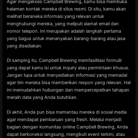
Agar mengakses Campbell Brewing, kamu bisa membuka
halaman kontak mereka di situs resmi. Di situ, kamu akan
melihat beraneka informasi yang relevan untuk
menghubungi mereka, yang meliputi alamat email dan
nomor telepon. Ini merupakan adalah langkah pertama
yang bagus untuk menanyakan barang-barang atau jasa
yang disediakan.
Di samping itu, Campbell Brewing memfasilitasi formulir
yang dapat kamu isi untuk inquiry atau permintaan khusus.
Jangan lupa untuk menyediakan informasi yang memadai
agar tim mereka bisa memberikan respon yang relevan. Hal
ini memudahkan hubungan dan mempercepatkan tahapan
meraih data yang Anda butuhkan.
Di akhir, Anda pun bisa memantau mereka di sosial media
agar mendapat pembaruan yang fresh. Melalui menjadi
bagian dengan komunitas online Campbell Brewing, Anda
dapat berkoneksi langsung, mengikuti event terkini, atau