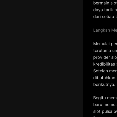
bermain slo
daya tarik 
dari setiap
Langkah Me
Memulai pe
terutama un
provider sl
kredibilita
Setelah mem
dibutuhkan.
berikutnya.
Begitu memi
baru memula
slot pulsa 