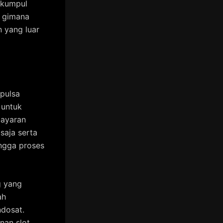
rkumpul
a gimana
 yang luar
 pulsa
 untuk
bayaran
saja serta
ingga proses
g yang
ah
ndosat.
nan slot