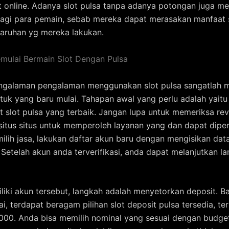
t online. Adanya slot pulsa tanpa adanya potongan juga 
bagi para pemain, sebab mereka dapat merasakan manfaat
 taruhan yg mereka lakukan.
mulai Bermain Slot Dengan Pulsa
ngalaman pengalaman menggunakan slot pulsa sangatlah 
tuk yang baru mulai. Tahapan awal yang perlu adalah yaitu
ot slot pulsa yang terbaik. Jangan lupa untuk memeriksa re
s situs situs untuk memperoleh layanan yang dan dapat dipe
ilih jasa, lakukan daftar akun baru dengan mengisikan dat
 Setelah akun anda terverifikasi, anda dapat melanjutkan l
liki akun tersebut, langkah adalah menyetorkan deposit. B
i, terdapat beragam pilihan slot deposit pulsa tersedia, t
5000. Anda bisa memilih nominal yang sesuai dengan budge