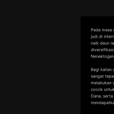
Skip
to
content
Pada masa d
judi di int
naik daun i
diversifikas
Nenektogel
Bagi kalian 
sangat tepa
melakukan 
cocok untuk
Dana, serta
mendapatkan