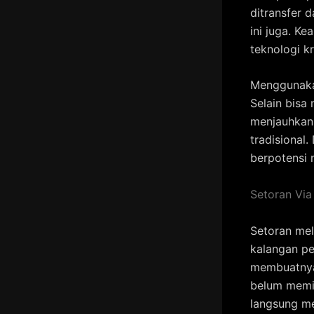
ditransfer 
ini juga. K
teknologi kr
Menggunaka
Selain bisa 
menjauhkan
tradisional
berpotensi m
Setoran Via
Setoran mel
kalangan p
membuatnya 
belum memil
langsung me