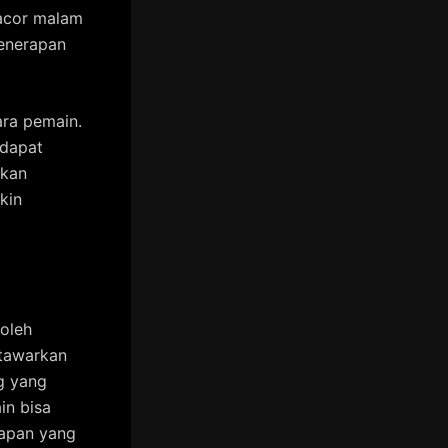
gacor malam
penerapan
ra pemain.
 dapat
nkan
kin
 oleh
itawarkan
g yang
in bisa
hapan yang