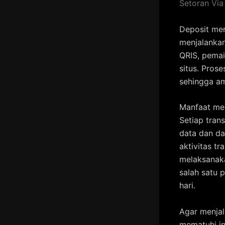
Setoran Via
Deposit men
menjalanka
QRIS, pema
situs. Prose
sehingga a
Manfaat me
Setiap tran
data dan da
aktivitas t
melaksanaka
salah satu 
hari.
Agar menjal
mematuhi in