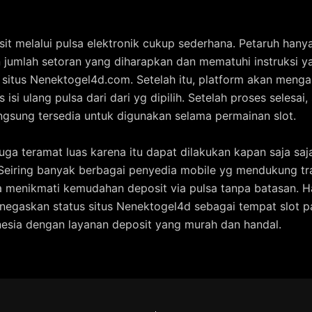
it melalui pulsa elektronik cukup sederhana. Petaruh hanya
jumlah setoran yang diharapkan dan mematuhi instruksi y
i situs Nenektogel4d.com. Setelah itu, platform akan meng
 isi ulang pulsa dari dari yg dipilih. Setelah proses selesai,
ngsung tersedia untuk digunakan selama permainan slot.
juga teramat luas karena itu dapat dilakukan kapan saja saj
eiring banyak berbagai penyedia mobile yg mendukung tran
a menikmati kemudahan deposit via pulsa tanpa batasan. Ha
egaskan status situs Nenektogel4d sebagai tempat slot pa
esia dengan layanan deposit yang murah dan handal.