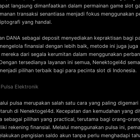
dapat langsung dimanfaatkan dalam permainan game slot 
eamanan transaksi senantiasa menjadi fokus menggunakan 
iptografi yang handal.
n DANA sebagai deposit menyediakan kepraktisan bagi pa
mengelola finansial dengan lebih baik, metode ini juga juga
 mereka dari segala kerumitan dalam menggunakan perba
. Dengan tersedianya layanan ini semua, Nenektogel4d sema
enjadi pilihan terbaik bagi para pecinta slot di Indonesia.
 Pulsa Elektronik
alui pulsa merupakan salah satu cara yang paling digemari
etaruh di Nenektogel4d. Kecepatan dan kemudahan yang d
sebagai pilihan yang practical, terutama bagi orang-oran
iki rekening finansial. Melalui menggunakan pulsa ini, pema
lakukan pengisian saldo akun tanpa perlu menghadapi ta