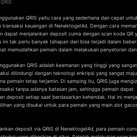
 QRIS
ggunakan QRIS yaitu cara yang sederhana dan cepat untu
n transaksi keuangan di Nenektogel4d. Dengan cara mema
in dapat menjalankan deposit cuma dengan scan kode QR y
s ini tak perlu banyak tahapan dan bisa terjadi dalam beber
mat memudahkan pemain dalam melakukan penyetoran dan
nggunakan QRIS adalah keamanan yang tinggi yang sangat
saksi dilindungi dengan teknologi enkripsi yang sangat ma
na pemain tetap terjamin. Di samping itu, QRIS juga mengi
ransaksi tanpa adanya batasan jam, sehingga pemain dapat
n deposit setiap saat berdasarkan kehendak. Hal ini menj
pilihan yang disukai untuk para pemain yang main slot gaco
ankan deposit via QRIS di Nenektogel4d, para pemain cum
struksi yang diberikan di situs. Setelah melakukan scan ko