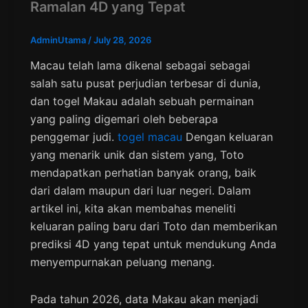
Ramalan 4D yang Tepat
AdminUtama
/
July 28, 2026
Macau telah lama dikenal sebagai sebagai
salah satu pusat perjudian terbesar di dunia,
dan togel Makau adalah sebuah permainan
yang paling digemari oleh beberapa
penggemar judi.
togel macau
Dengan keluaran
yang menarik unik dan sistem yang, Toto
mendapatkan perhatian banyak orang, baik
dari dalam maupun dari luar negeri. Dalam
artikel ini, kita akan membahas meneliti
keluaran paling baru dari Toto dan memberikan
prediksi 4D yang tepat untuk mendukung Anda
menyempurnakan peluang menang.
Pada tahun 2026, data Makau akan menjadi