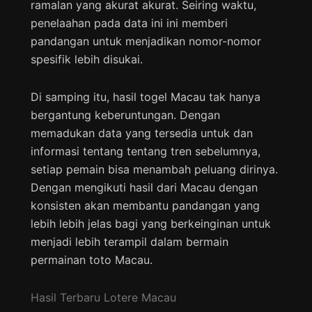
ramalan yang akurat akurat. Seiring waktu,
penelaahan pada data ini ini memberi
pandangan untuk menjadikan nomor-nomor
spesifik lebih disukai.
Di samping itu, hasil togel Macau tak hanya
bergantung keberuntungan. Dengan
memadukan data yang tersedia untuk dan
informasi tentang tentang tren sebelumnya,
setiap pemain bisa menambah peluang dirinya.
Dengan mengikuti hasil dari Macau dengan
konsisten akan membantu pandangan yang
lebih lebih jelas bagi yang berkeinginan untuk
menjadi lebih terampil dalam bermain
permainan toto Macau.
Hasil Terbaru Lotere Macau