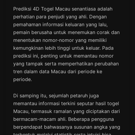
Prediksi 4D Togel Macau senantiasa adalah
perhatian para penjudi yang ahli. Dengan
pemahaman informasi keluaran yang lalu,
pemain berusaha untuk menemukan corak dan
menentukan nomor-nomor yang memiliki
kemungkinan lebih tinggi untuk keluar. Pada
prediksi ini, penting untuk memantau nomor
yang tampak serta memperhatikan perubahan
tren dalam data Macau dari periode ke
periode.
Di samping itu, sejumlah petaruh juga
memantau informasi terkini seputar hasil togel
Macau, termasuk ramalan yang diciptakan dari
bermacam-macam ahli. Beberapa pengguna
berpendapat bahwasanya susunan angka yang
terbentuk melalui statistik serta intuisi bisa