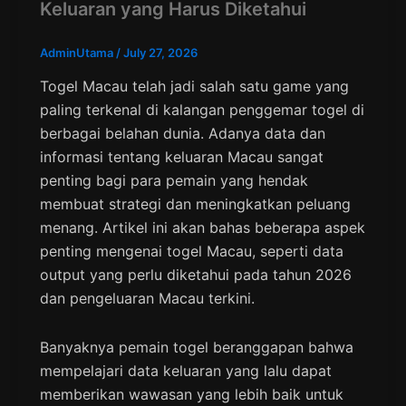
Keluaran yang Harus Diketahui
AdminUtama
/
July 27, 2026
Togel Macau telah jadi salah satu game yang
paling terkenal di kalangan penggemar togel di
berbagai belahan dunia. Adanya data dan
informasi tentang keluaran Macau sangat
penting bagi para pemain yang hendak
membuat strategi dan meningkatkan peluang
menang. Artikel ini akan bahas beberapa aspek
penting mengenai togel Macau, seperti data
output yang perlu diketahui pada tahun 2026
dan pengeluaran Macau terkini.
Banyaknya pemain togel beranggapan bahwa
mempelajari data keluaran yang lalu dapat
memberikan wawasan yang lebih baik untuk