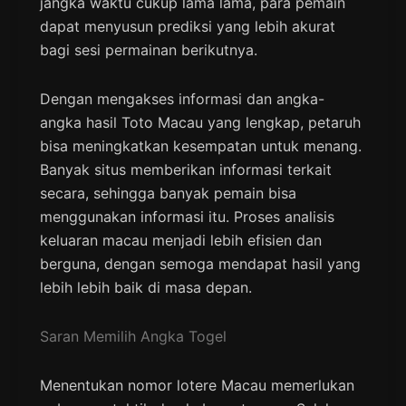
jangka waktu cukup lama lama, para pemain
dapat menyusun prediksi yang lebih akurat
bagi sesi permainan berikutnya.
Dengan mengakses informasi dan angka-
angka hasil Toto Macau yang lengkap, petaruh
bisa meningkatkan kesempatan untuk menang.
Banyak situs memberikan informasi terkait
secara, sehingga banyak pemain bisa
menggunakan informasi itu. Proses analisis
keluaran macau menjadi lebih efisien dan
berguna, dengan semoga mendapat hasil yang
lebih lebih baik di masa depan.
Saran Memilih Angka Togel
Menentukan nomor lotere Macau memerlukan