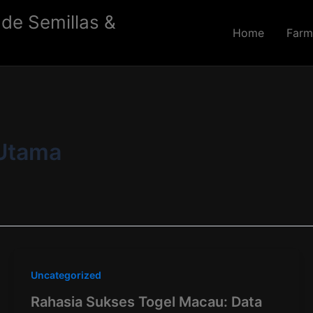
 de Semillas &
Home
Farm
Utama
Uncategorized
Rahasia Sukses Togel Macau: Data