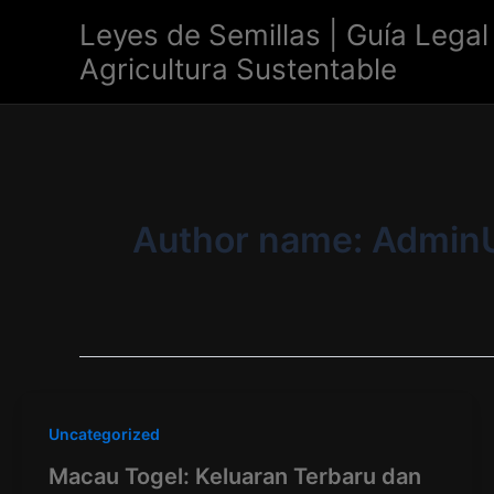
Skip
Leyes de Semillas | Guía Legal
to
Agricultura Sustentable
content
Author name: Admin
Uncategorized
Macau Togel: Keluaran Terbaru dan