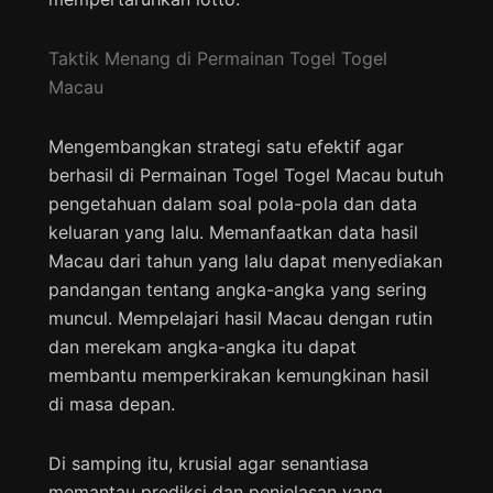
Taktik Menang di Permainan Togel Togel
Macau
Mengembangkan strategi satu efektif agar
berhasil di Permainan Togel Togel Macau butuh
pengetahuan dalam soal pola-pola dan data
keluaran yang lalu. Memanfaatkan data hasil
Macau dari tahun yang lalu dapat menyediakan
pandangan tentang angka-angka yang sering
muncul. Mempelajari hasil Macau dengan rutin
dan merekam angka-angka itu dapat
membantu memperkirakan kemungkinan hasil
di masa depan.
Di samping itu, krusial agar senantiasa
memantau prediksi dan penjelasan yang