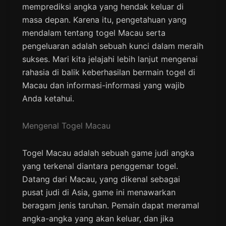
memprediksi angka yang hendak keluar di
masa depan. Karena itu, pengetahuan yang
mendalam tentang togel Macau serta
pengeluaran adalah sebuah kunci dalam meraih
sukses. Mari kita jelajahi lebih lanjut mengenai
rahasia di balik keberhasilan bermain togel di
Macau dan informasi-informasi yang wajib
Anda ketahui.
Mengenal Togel Macau
Togel Macau adalah sebuah game judi angka
yang terkenal diantara penggemar togel.
Datang dari Macau, yang dikenal sebagai
pusat judi di Asia, game ini menawarkan
beragam jenis taruhan. Pemain dapat meramal
angka-angka yang akan keluar, dan jika